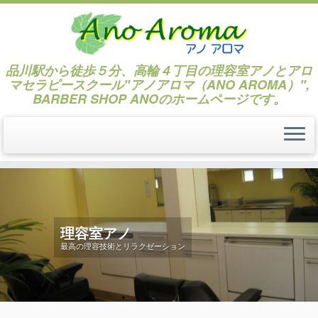
品川駅から徒歩５分、高輪４丁目の理容室アノとアロ
マセラピースクール"アノアロマ（ANO AROMA）",
BARBER SHOP ANOのホームページです。
コ
ン
テ
ン
理容室アノ
ツ
最高の理容技術とリラクゼーション
へ
ス
キ
ッ
プ