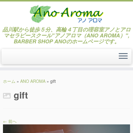
品川駅から徒歩５分、高輪４丁目の理容室アノとアロ
マセラピースクール"アノアロマ（ANO AROMA）",
BARBER SHOP ANOのホームページです。
コ
ン
ホーム
»
ANO AROMA
»
gift
テ
gift
ン
ツ
へ
ス
キ
← 前へ
ッ
プ