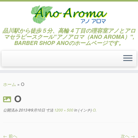
品川駅から徒歩５分、高輪４丁目の理容室アノとアロ
マセラピースクール"アノアロマ（ANO AROMA）",
BARBER SHOP ANOのホームページです。
コ
ン
ホーム
»
O
テ
O
ン
ツ
へ
公開済み
2013年9月10日
寸法
1200 × 500
in (インチ)
O
.
ス
キ
ッ
← 前へ
次へ →
プ